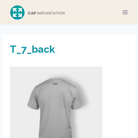
Aller
au
contenu
T_7_back