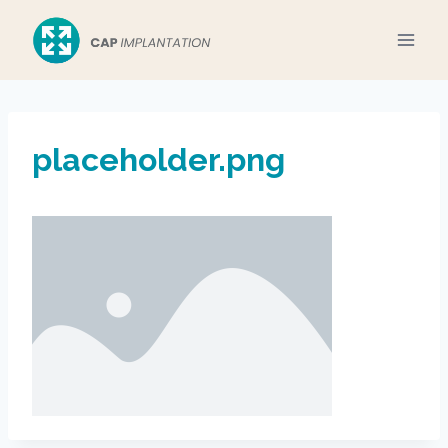
Aller
au
contenu
placeholder.png