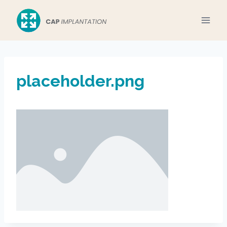
Aller
au
contenu
placeholder.png