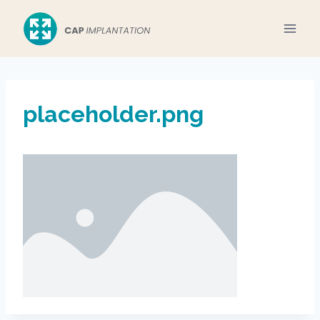
Aller
au
contenu
placeholder.png