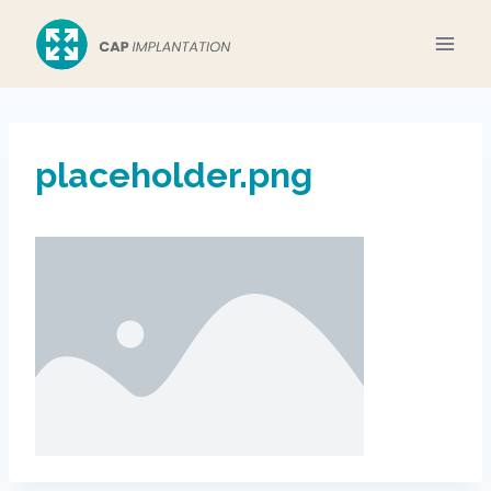
Aller
au
contenu
placeholder.png