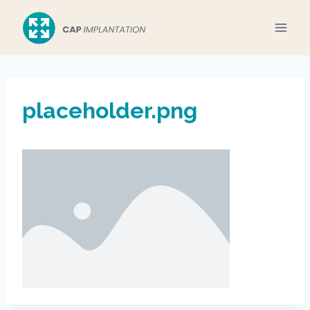
Aller
au
contenu
placeholder.png