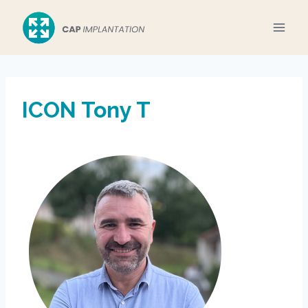
Aller
au
contenu
ICON Tony T