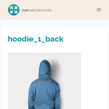
Aller
au
contenu
hoodie_1_back