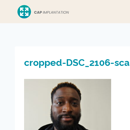
Aller
au
contenu
cropped-DSC_2106-scal