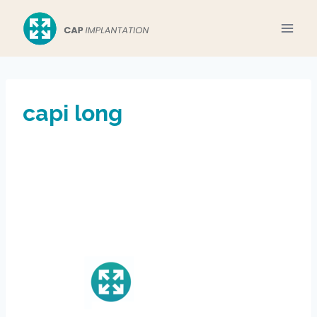
Aller
au
contenu
capi long